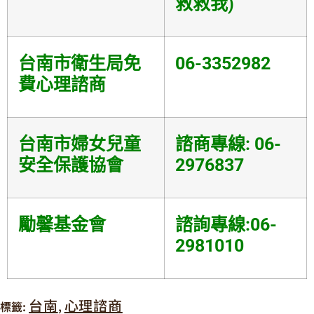
救救我)
台南市衛生局免
06-3352982
費心理諮商
台南市婦女兒童
諮商專線: 06-
安全保護協會
2976837
勵馨基金會
諮詢專線:06-
2981010
台南
心理諮商
標籤:
,