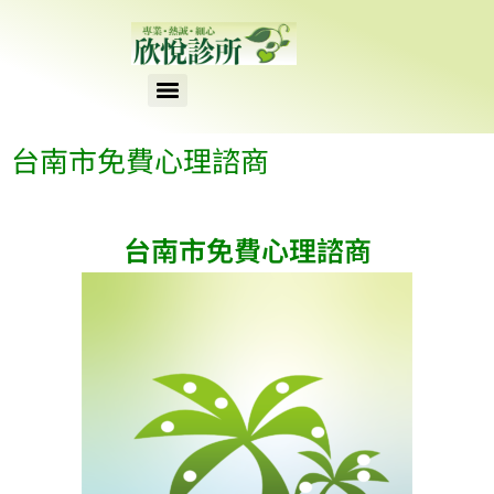
content
台南市免費心理諮商
台南市免費心理諮商